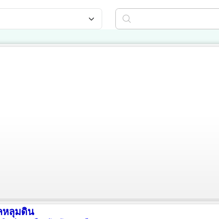
หลุมดิน