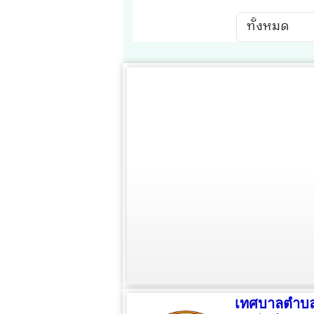
เทศบาลตำบล