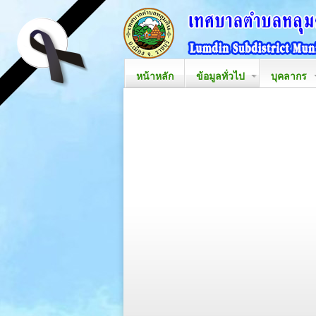
หน้าหลัก
ข้อมูลทั่วไป
บุคลากร