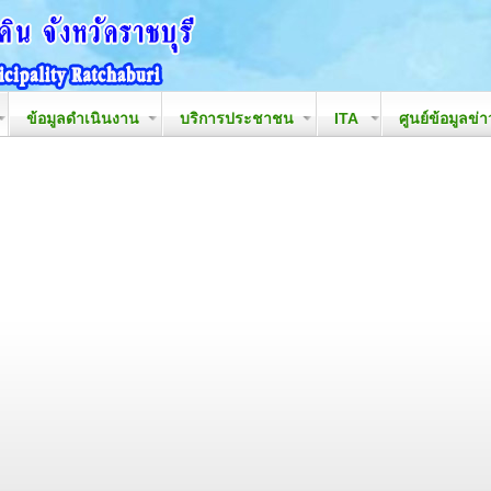
ข้อมูลดำเนินงาน
บริการประชาชน
ITA
ศูนย์ข้อมูลข่