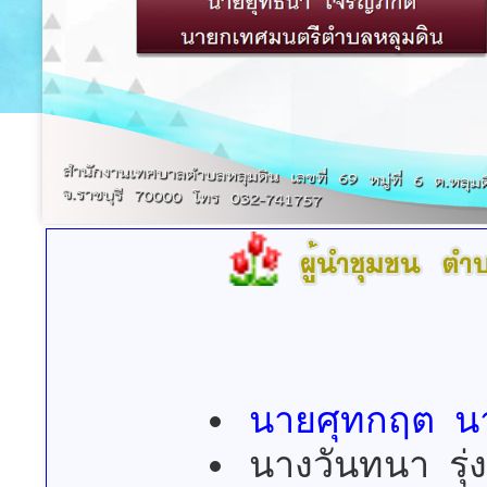
นายศุทกฤต นา
นางวันทนา รุ่