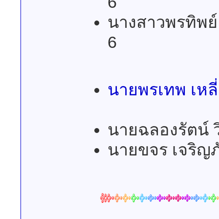
6
นางสาวพรทิพย์ 
6
นายพรเทพ เห
นายฉลองรัตน์ วิ
นายขจร เจริญภ