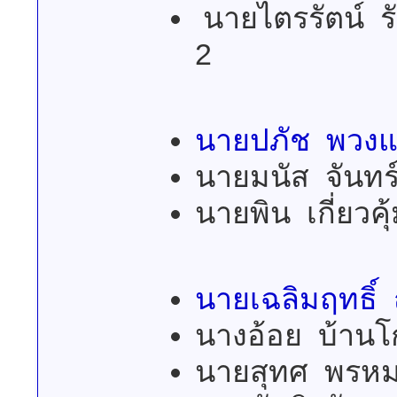
นายไตรรัตน์ ร
2
นายปภัช พวงแ
นายมนัส จันทร
นายพิน เกี่ยวค
นายเฉลิมฤทธ
นางอ้อย บ้
นายสุทศ พร