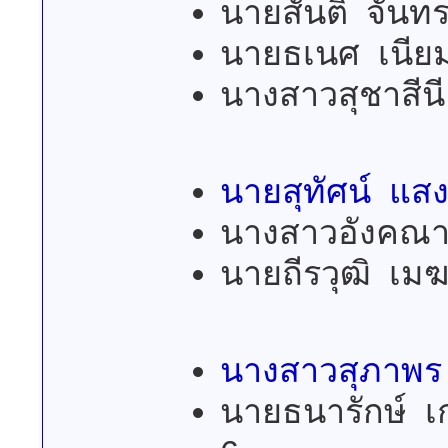
นายสันติ จันทร
นายธเนศ เนีย
นางสาวสุชาสีน
นายสุทัศน์ แ
นางสาวอังคณา เป
นายถีรวุฒิ เม
นางสาวสุภาพร 
นายธนารักษ์ เก